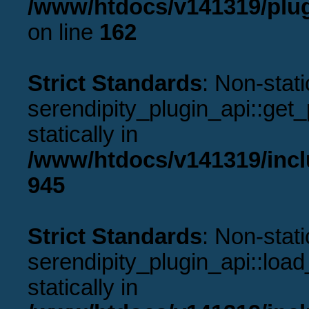
/www/htdocs/v141319/plug
on line
162
Strict Standards
: Non-stat
serendipity_plugin_api::get_p
statically in
/www/htdocs/v141319/incl
945
Strict Standards
: Non-stat
serendipity_plugin_api::load
statically in