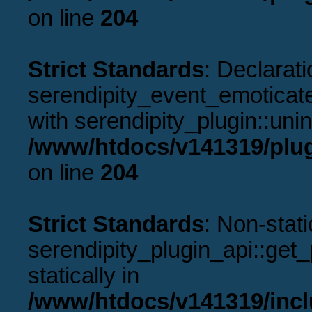
on line
204
Strict Standards
: Declarati
serendipity_event_emoticate
with serendipity_plugin::uni
/www/htdocs/v141319/plug
on line
204
Strict Standards
: Non-stat
serendipity_plugin_api::get_p
statically in
/www/htdocs/v141319/incl