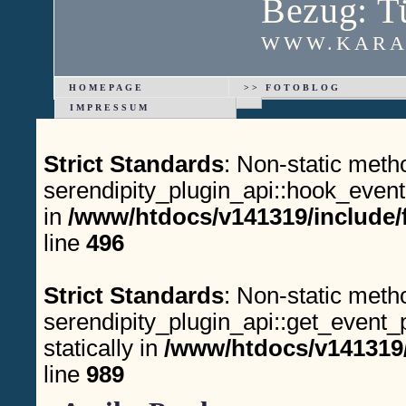
Bezug: T
WWW.KARA
HOMEPAGE
>> FOTOBLOG
IMPRESSUM
Strict Standards
: Non-static meth
serendipity_plugin_api::hook_event(
in
/www/htdocs/v141319/include/
line
496
Strict Standards
: Non-static meth
serendipity_plugin_api::get_event_p
statically in
/www/htdocs/v141319/
line
989