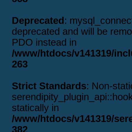
Deprecated
: mysql_connect
deprecated and will be remov
PDO instead in
/www/htdocs/v141319/incl
263
Strict Standards
: Non-stat
serendipity_plugin_api::hook
statically in
/www/htdocs/v141319/sere
382