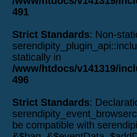
/www/htdocs/v141319/incl
491
Strict Standards
: Non-stat
serendipity_plugin_api::incl
statically in
/www/htdocs/v141319/incl
496
Strict Standards
: Declarati
serendipity_event_browserco
be compatible with serendip
&$bag, &$eventData, $addD