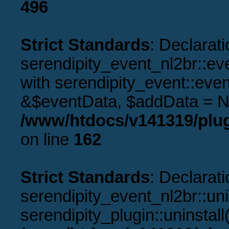
496
Strict Standards
: Declarati
serendipity_event_nl2br::ev
with serendipity_event::eve
&$eventData, $addData = N
/www/htdocs/v141319/plug
on line
162
Strict Standards
: Declarati
serendipity_event_nl2br::uni
serendipity_plugin::uninstal