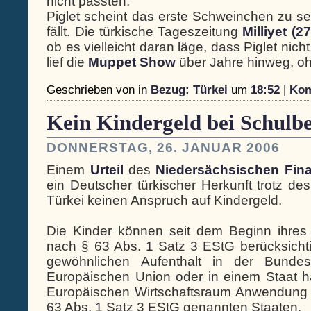
nicht passten.
Piglet scheint das erste Schweinchen zu se
fällt. Die türkische Tageszeitung
Milliyet (27
ob es vielleicht daran läge, dass Piglet nich
lief die
Muppet Show
über Jahre hinweg, oh
Geschrieben von
in
Bezug: Türkei
um
18:52
|
Kom
Kein Kindergeld bei Schulbe
DONNERSTAG, 26. JANUAR 2006
Einem
Urteil
des
Niedersächsischen Fina
ein Deutscher türkischer Herkunft trotz de
Türkei keinen Anspruch auf Kindergeld.
Die Kinder können seit dem Beginn ihres
nach § 63 Abs. 1 Satz 3 EStG berücksichti
gewöhnlichen Aufenthalt in der Bundesr
Europäischen Union oder in einem Staat 
Europäischen Wirtschaftsraum Anwendung fin
63 Abs. 1 Satz 3 EStG genannten Staaten.