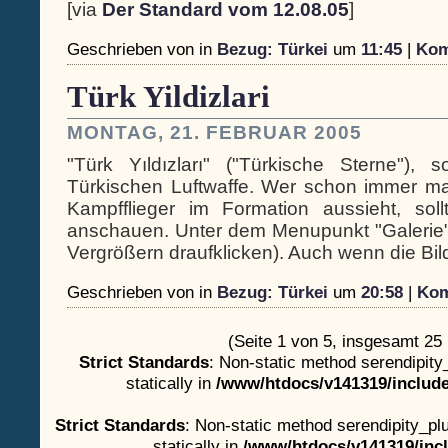
[via
Der Standard vom 12.08.05
]
Geschrieben von
in
Bezug: Türkei
um
11:45
|
Kom
Türk Yildizlari
MONTAG, 21. FEBRUAR 2005
"Türk Yıldızları" ("Türkische Sterne"), 
Türkischen Luftwaffe. Wer schon immer mal
Kampfflieger im Formation aussieht, sol
anschauen. Unter dem Menupunkt "Galerie" 
Vergrößern draufklicken). Auch wenn die Bilde
Geschrieben von
in
Bezug: Türkei
um
20:58
|
Kom
(Seite 1 von 5, insgesamt 25
Strict Standards
: Non-static method serendipity
statically in
/www/htdocs/v141319/include
Strict Standards
: Non-static method serendipity_plu
statically in
/www/htdocs/v141319/incl