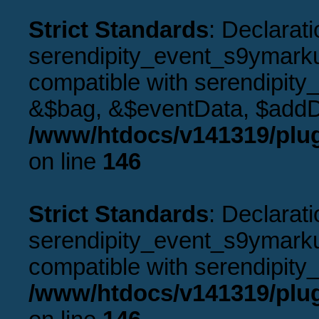
Strict Standards
: Declarati
serendipity_event_s9ymarku
compatible with serendipity
&$bag, &$eventData, $addD
/www/htdocs/v141319/plu
on line
146
Strict Standards
: Declarati
serendipity_event_s9ymarkup
compatible with serendipity_
/www/htdocs/v141319/plu