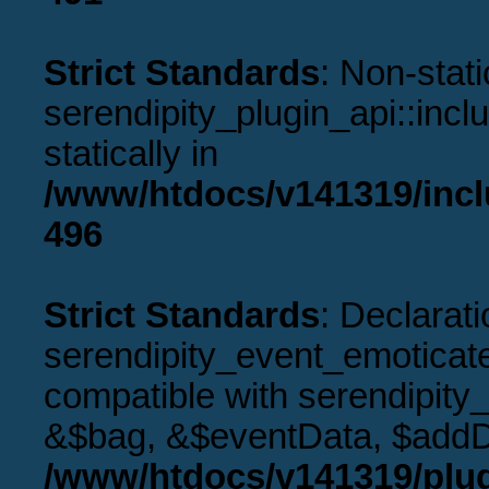
Strict Standards
: Non-stat
serendipity_plugin_api::incl
statically in
/www/htdocs/v141319/incl
496
Strict Standards
: Declarati
serendipity_event_emoticat
compatible with serendipity
&$bag, &$eventData, $addD
/www/htdocs/v141319/plug