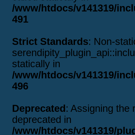
/www/htdocs/v141319/incl
491
Strict Standards
: Non-stat
serendipity_plugin_api::incl
statically in
/www/htdocs/v141319/incl
496
Deprecated
: Assigning the 
deprecated in
/www/htdocs/v141319/plu