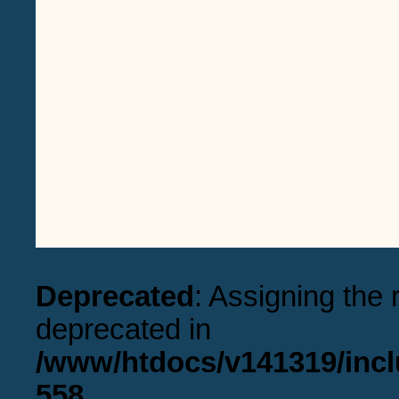
Deprecated
: Assigning the 
deprecated in
/www/htdocs/v141319/incl
558