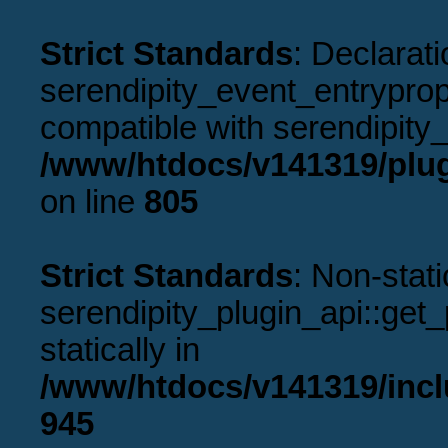
Strict Standards
: Declarati
serendipity_event_entryprope
compatible with serendipity_
/www/htdocs/v141319/plug
on line
805
Strict Standards
: Non-stat
serendipity_plugin_api::get_p
statically in
/www/htdocs/v141319/incl
945